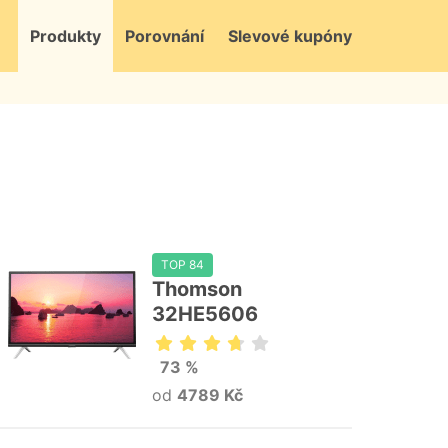
Produkty
Porovnání
Slevové kupóny
TOP 84
Thomson
32HE5606
73 %
od
4789 Kč