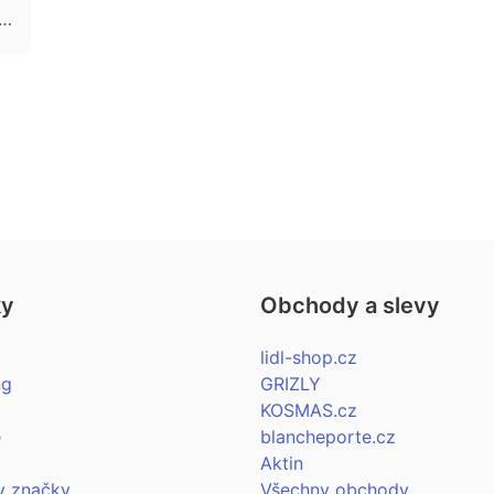
ww.mythomson.com/uk_en/after-sales-service-325-uk-en
ky
Obchody a slevy
lidl-shop.cz
ng
GRIZLY
KOSMAS.cz
e
blancheporte.cz
Aktin
y značky…
Všechny obchody…