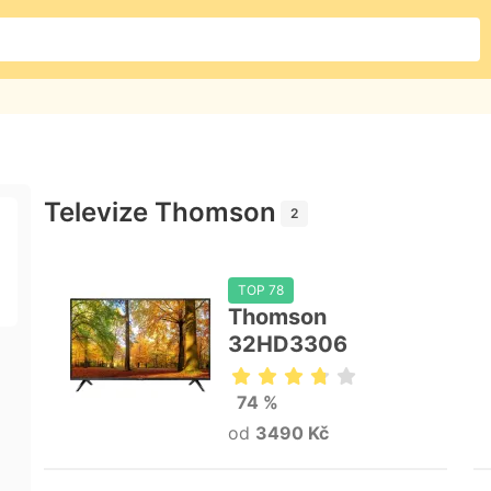
Televize Thomson
2
TOP 78
Thomson
32HD3306
74 %
od
3490 Kč