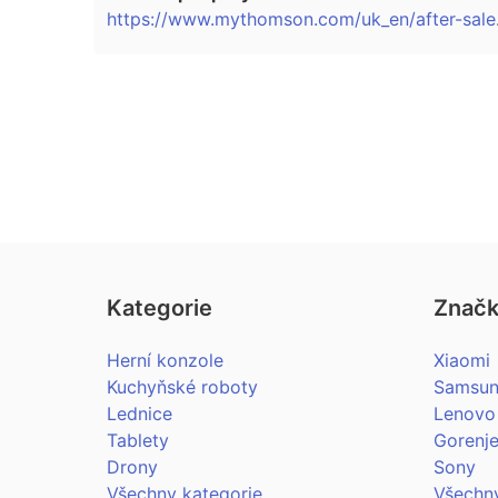
https://w
Kategorie
Znač
Herní konzole
Xiaomi
Kuchyňské roboty
Samsu
Lednice
Lenovo
Tablety
Gorenj
Drony
Sony
Všechny kategorie…
Všechn