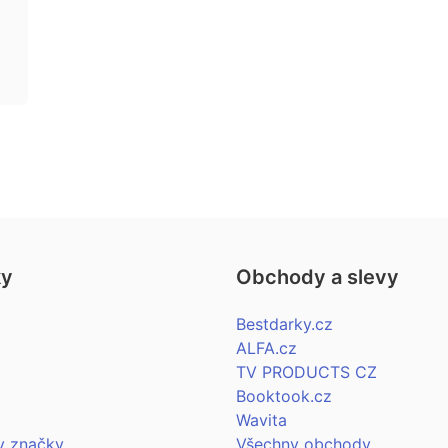
ky
Obchody a slevy
Bestdarky.cz
ALFA.cz
TV PRODUCTS CZ
Booktook.cz
Wavita
y značky…
Všechny obchody…