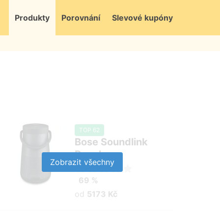
Produkty
Porovnání
Slevové kupóny
TOP 62
Bose Soundlink
Revolve+
Zobrazit všechny
69 %
od
5173 Kč