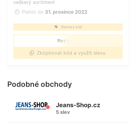
veškerý sortiment
Platilo do
31. prosince 2022
Slevový kód
Merino5
Zkopírovat kód a využít slevu
Podobné obchody
Jeans-Shop.cz
5 slev