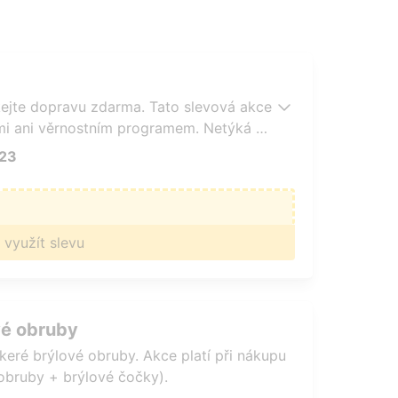
kejte dopravu zdarma. Tato slevová akce
emi ani věrnostním programem. Netýká se
023
 využít slevu
vé obruby
keré brýlové obruby. Akce platí při nákupu
(obruby + brýlové čočky).