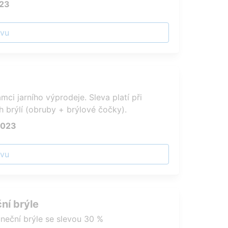
023
evu
mci jarního výprodeje. Sleva platí při
h brýlí (obruby + brýlové čočky).
2023
evu
ní brýle
uneční brýle se slevou 30 %