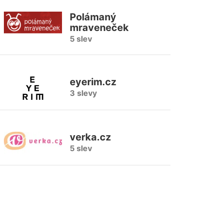
Polámaný
mraveneček
5 slev
eyerim.cz
3 slevy
verka.cz
5 slev