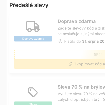
Předešlé slevy
Doprava zdarma
Zadejte slevový kód a zís
se neslučuje s jinými akc
Doprava zdarma
platby na dobírku.
Platilo do
31. srpna 2
DP23
Zkopírovat kód a
Sleva 70 % na brýlo
Využijte slevu 70 % na veš
celých dioptrických brýlí 
Sleva