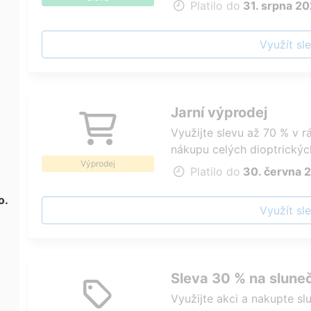
Platilo do
31. srpna 2
Využít sl
Jarní výprodej
Využijte slevu až 70 % v rá
nákupu celých dioptrickýc
Výprodej
Platilo do
30. června 
o.
Využít sl
Sleva 30 % na sluneč
Využijte akci a nakupte sl