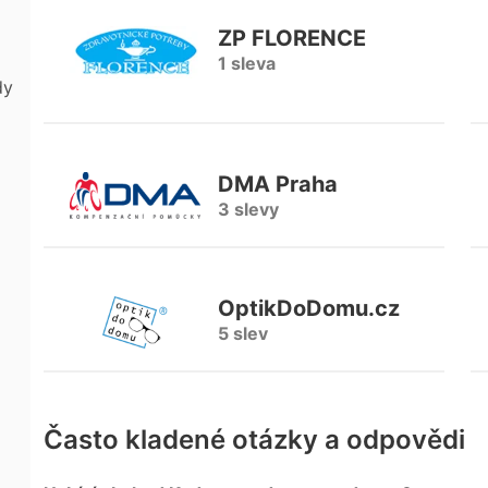
ZP FLORENCE
1 sleva
dy
DMA Praha
3 slevy
OptikDoDomu.cz
5 slev
Často kladené otázky a odpovědi