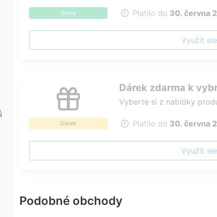
Platilo do
30. června 
Sleva
Využít sl
Dárek zdarma k vyb
Vyberte si z nabídky prod
ů
Platilo do
30. června 
Dárek
Využít sl
Podobné obchody