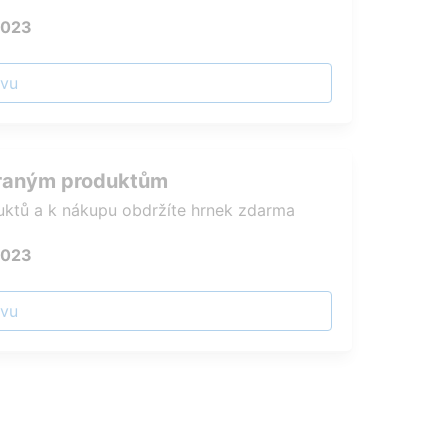
2023
evu
raným produktům
uktů a k nákupu obdržíte hrnek zdarma
2023
evu