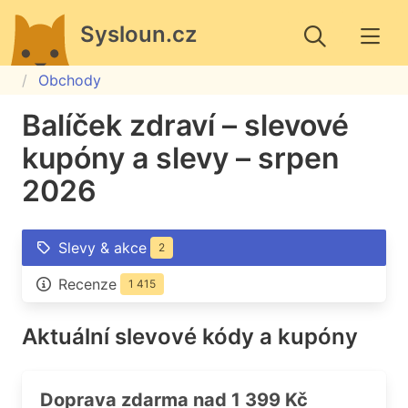
Sysloun.cz
Obchody
Balíček zdraví – slevové
kupóny a slevy – srpen
2026
Slevy & akce
2
Recenze
1 415
Aktuální slevové kódy a kupóny
Doprava zdarma nad 1 399 Kč