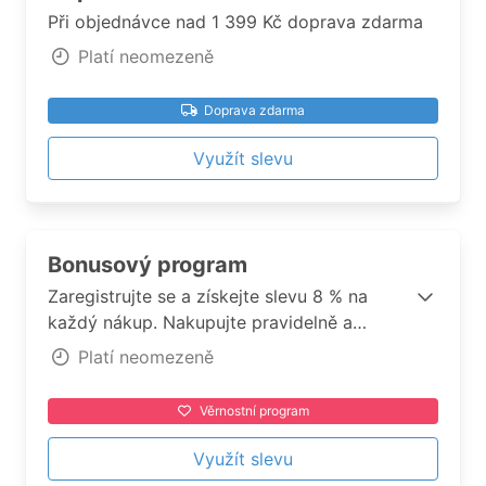
Při objednávce nad 1 399 Kč doprava zdarma
Platí neomezeně
Doprava zdarma
Využít slevu
Bonusový program
Zaregistrujte se a získejte slevu 8 % na
každý nákup. Nakupujte pravidelně a
získejte slevu až 12 % na všechny produkty!
Platí neomezeně
Věrnostní program
Využít slevu