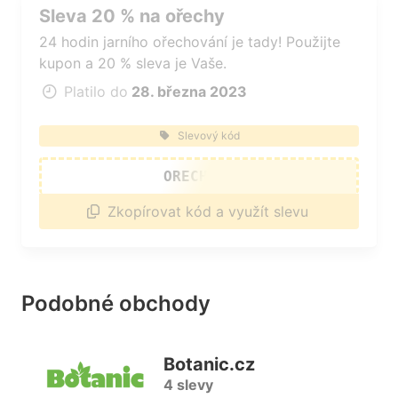
Sleva 20 % na ořechy
24 hodin jarního ořechování je tady! Použijte
kupon a 20 % sleva je Vaše.
Platilo do
28. března 2023
Slevový kód
ORECHY20
Zkopírovat kód a využít slevu
Podobné obchody
Botanic.cz
4 slevy