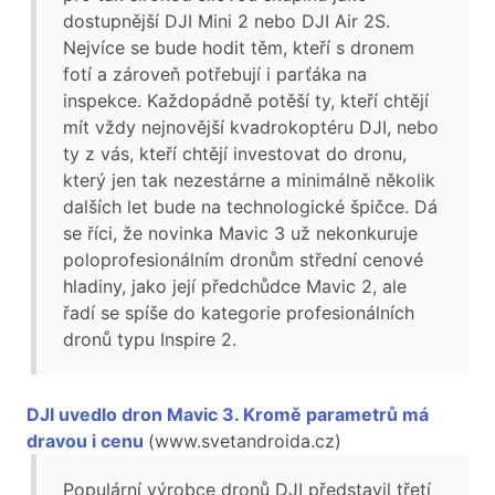
dostupnější DJI Mini 2 nebo DJI Air 2S.
Nejvíce se bude hodit těm, kteří s dronem
fotí a zároveň potřebují i parťáka na
inspekce. Každopádně potěší ty, kteří chtějí
mít vždy nejnovější kvadrokoptéru DJI, nebo
ty z vás, kteří chtějí investovat do dronu,
který jen tak nezestárne a minimálně několik
dalších let bude na technologické špičce. Dá
se říci, že novinka Mavic 3 už nekonkuruje
poloprofesionálním dronům střední cenové
hladiny, jako její předchůdce Mavic 2, ale
řadí se spíše do kategorie profesionálních
dronů typu Inspire 2.
DJI uvedlo dron Mavic 3. Kromě parametrů má
dravou i cenu
(www.svetandroida.cz)
Populární výrobce dronů DJI představil třetí