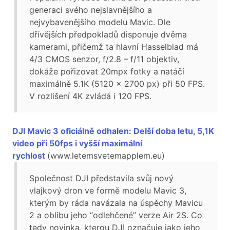
generaci svého nejslavnějšího a
nejvybavenějšího modelu Mavic. Dle
dřívějších předpokladů disponuje dvěma
kamerami, přičemž ta hlavní Hasselblad má
4/3 CMOS senzor, f/2.8 – f/11 objektiv,
dokáže pořizovat 20mpx fotky a natáčí
maximálně 5.1K (5120 x 2700 px) při 50 FPS.
V rozlišení 4K zvládá i 120 FPS.
DJI Mavic 3 oficiálně odhalen: Delší doba letu, 5,1K
video při 50fps i vyšší maximální
rychlost
(www.letemsvetemapplem.eu)
Společnost DJI představila svůj nový
vlajkový dron ve formě modelu Mavic 3,
kterým by ráda navázala na úspěchy Mavicu
2 a oblibu jeho “odlehčené” verze Air 2S. Co
tedy novinka, kterou DJI označuje jako jeho