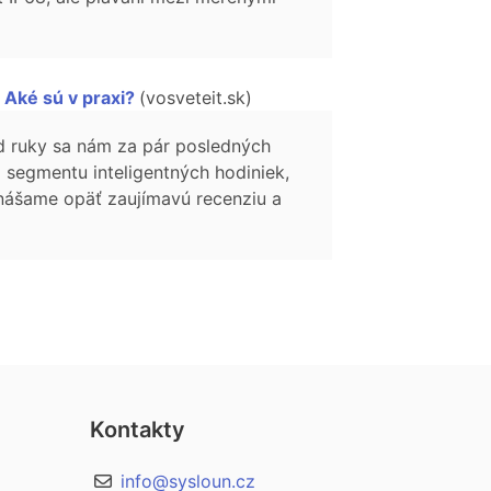
 Aké sú v praxi?
(vosveteit.sk)
Pod ruky sa nám za pár posledných
 segmentu inteligentných hodiniek,
inášame opäť zaujímavú recenziu a
Kontakty
info@sysloun.cz