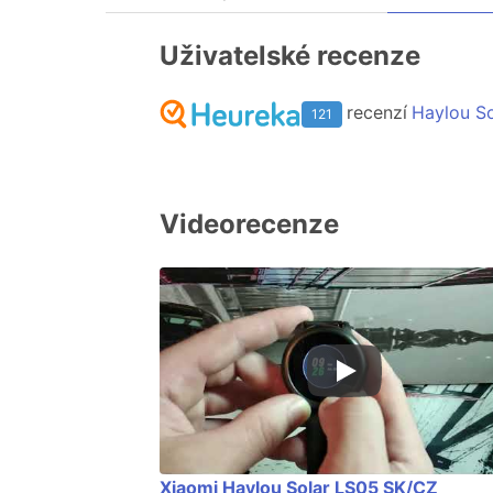
Uživatelské recenze
recenzí
Haylou S
121
Videorecenze
Xiaomi Haylou Solar LS05 SK/CZ