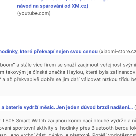
návod na spárování od XM.cz)
(youtube.com)
hodinky, které překvapí nejen svou cenou
(xiaomi-store.c
„boom“ a stále více firem se snaží zaujmout veřejnost svým
ím takovým je čínská značka Haylou, která byla zafinancov
 a až překvapivě dobře se jim daří válcovat nízkou třídu 
 a baterie vydrží měsíc. Jen jeden důvod brzdí nadšení…
r LS05 Smart Watch zaujmou kombinací dlouhé výdrže a ní
vání sportovní aktivity si hodinky přes Bluetooth berou lok
sp. jeho vrchní část, dýnko je plastové. Potěší vodotěsnos