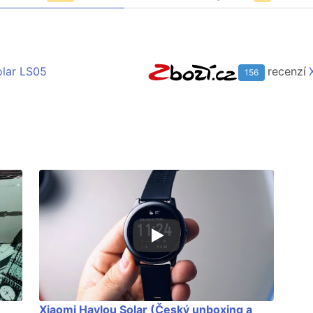
olar LS05
recenzí
156
Xiaomi Haylou Solar (Český unboxing a