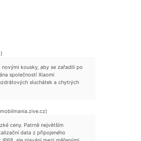
z)
i novými kousky, aby se zařadili po
ána společností Xiaomi
bezdrátových sluchátek a chytrých
(mobilmania.zive.cz)
zké ceny. Patrně největším
alizační data z připojeného
t IP68, ale plavání mezi měřenými