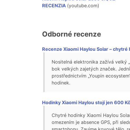
RECENZIA
(youtube.com)
Odborné recenze
Recenze Xiaomi Haylou Solar – chytré 
Nositelná elektronika zažívá velký 
bok velkých zajetých značek. Jedn
prostřednictvím „Youpin ecosystem“
hodinek.
Hodinky Xiaomi Haylou stojí jen 600 Kč
Chytré hodinky Xiaomi Haylou Sola
omezením je absence GPS, při sledo
smartphonu. Zaujme kovové tělo, re