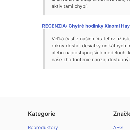
aktivitami chybí.
RECENZIA: Chytré hodinky Xiaomi Haylo
Veľká časť z našich čitateľov už is
rokov dostali desiatky unikátnych 
alebo najdostupnejších modeloch, k
naše zhodnotenie naozaj dostupnýc
Kategorie
Znač
Reproduktory
AEG