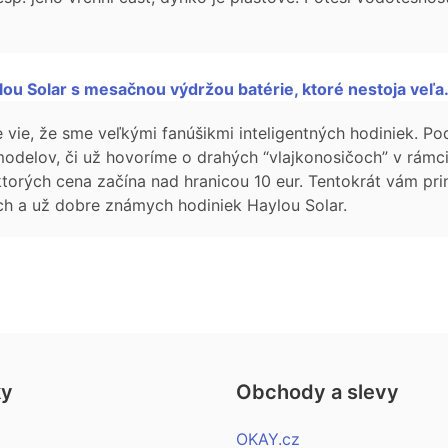
u Solar s mesačnou výdržou batérie, ktoré nestoja veľa.
te vie, že sme veľkými fanúšikmi inteligentných hodiniek. 
modelov, či už hovoríme o drahých “vlajkonosičoch” v rámci
torých cena začína nad hranicou 10 eur. Tentokrát vám pr
h a už dobre známych hodiniek Haylou Solar.
ky
Obchody a slevy
OKAY.cz