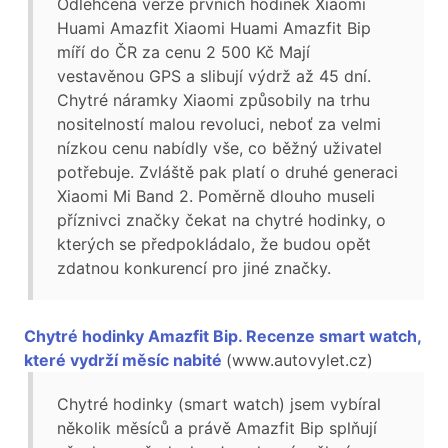
Odlehčená verze prvních hodinek Xiaomi
Huami Amazfit Xiaomi Huami Amazfit Bip
míří do ČR za cenu 2 500 Kč Mají
vestavěnou GPS a slibují výdrž až 45 dní.
Chytré náramky Xiaomi způsobily na trhu
nositelností malou revoluci, neboť za velmi
nízkou cenu nabídly vše, co běžný uživatel
potřebuje. Zvláště pak platí o druhé generaci
Xiaomi Mi Band 2. Poměrně dlouho museli
příznivci značky čekat na chytré hodinky, o
kterých se předpokládalo, že budou opět
zdatnou konkurencí pro jiné značky.
Chytré hodinky Amazfit Bip. Recenze smart watch,
které vydrží měsíc nabité
(www.autovylet.cz)
Chytré hodinky (smart watch) jsem vybíral
několik měsíců a právě Amazfit Bip splňují