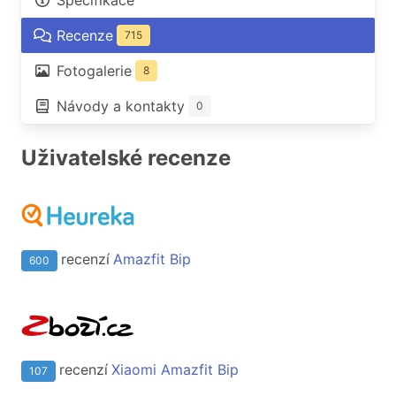
Specifikace
Recenze
715
Fotogalerie
8
Návody a kontakty
0
Uživatelské recenze
recenzí
Amazfit Bip
600
recenzí
Xiaomi Amazfit Bip
107