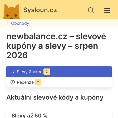
Sysloun.cz
Obchody
newbalance.cz – slevové
kupóny a slevy – srpen
2026
Slevy & akce
3
Recenze
2
Aktuální slevové kódy a kupóny
Slevy až 50 %