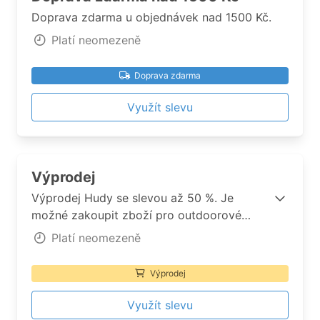
Doprava zdarma u objednávek nad 1500 Kč.
Platí neomezeně
Doprava zdarma
Využít slevu
Výprodej
Výprodej Hudy se slevou až 50 %. Je
možné zakoupit zboží pro outdoorové
dobrodružství, trailrunning, skialp nebo
Platí neomezeně
lezení za výhodnější ceny.
Výprodej
Využít slevu