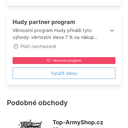
Hudy partner program
Věrnostní program Hudy přináší tyto
výhody: věrnostní sleva 7 % na nákup
nezlevněného zboží, prodloužení lhůty na
Platí neomezeně
vrácení zboží bez udání důvodu, sleva na
vstup na Hudy stěny, 20% sleva v HUDY
Věrnostní program
půjčovnách na zapůjčení outdoor vybavení.
Využít slevu
Podobné obchody
Top-ArmyShop.cz