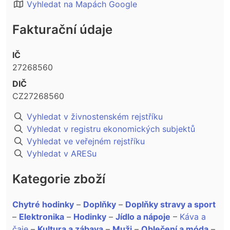
Vyhledat na Mapách Google
Fakturační údaje
IČ
27268560
DIČ
CZ27268560
Vyhledat v živnostenském rejstříku
Vyhledat v registru ekonomických subjektů
Vyhledat ve veřejném rejstříku
Vyhledat v ARESu
Kategorie zboží
Chytré hodinky
–
Doplňky
–
Doplňky stravy a sport
–
Elektronika
–
Hodinky
–
Jídlo a nápoje
–
Káva a
čaje
–
Kultura a zábava
–
Muži
–
Oblečení a móda
–