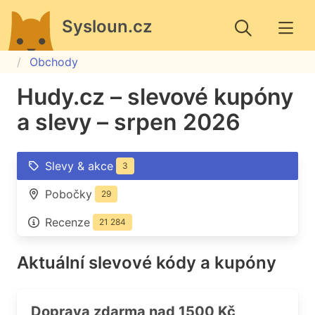
Sysloun.cz
Obchody
Hudy.cz – slevové kupóny
a slevy – srpen 2026
Slevy & akce
3
Pobočky
29
Recenze
21 284
Aktuální slevové kódy a kupóny
Doprava zdarma nad 1500 Kč