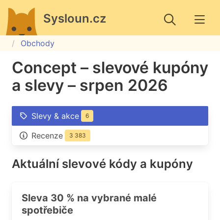
Sysloun.cz
Obchody
Concept – slevové kupóny
a slevy – srpen 2026
Slevy & akce
6
Recenze
3 383
Aktuální slevové kódy a kupóny
Sleva 30 % na vybrané malé
spotřebiče