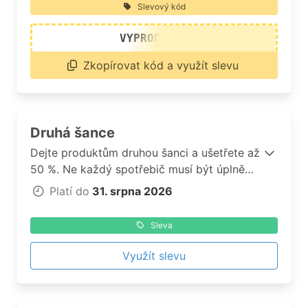
Slevový kód
VYPRODEJ30
Zkopírovat kód a využít slevu
Druhá šance
Dejte produktům druhou šanci a ušetřete až
50 %. Ne každý spotřebič musí být úplně
nový, aby vám mohl skvěle sloužit. V rámci
Platí do
31. srpna 2026
akce Druhá šance můžete získat vybrané
produkty Concept druhé jakosti za
Sleva
mimořádně výhodné ceny – až s 50%
slevou oproti novým kusům
Využít slevu