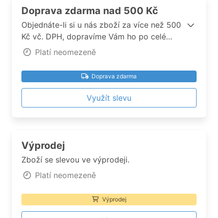
Doprava zdarma nad 500 Kč
Objednáte-li si u nás zboží za více než 500
Kč vč. DPH, dopravíme Vám ho po celé
České republice zdarma.
Platí neomezeně
Doprava zdarma
Využít slevu
Výprodej
Zboží se slevou ve výprodeji.
Platí neomezeně
Výprodej