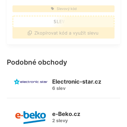
Slevový kód
SLEVA20
Zkopírovat kód a využít slevu
Podobné obchody
Electronic-star.cz
6 slev
e-Beko.cz
2 slevy