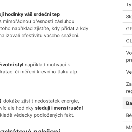
Ty
ují hodinky váš srdeční tep
Sl
 s mimořádnou přesností zásluhou
toho například zjistíte, kdy přidat a kdy
G
malizovali efektivitu vašeho snažení.
G
Vo
pr
ivotní styl
například motivací k
taci či měření krevního tlaku atp.
Ve
Za
re
)
dokáže zjistit nedostatek energie,
Ba
víc ale hodinky
sledují i menstruační
ákladě vědecky podložených fakt.
Bě
Ma
ezdrátové nabíjení