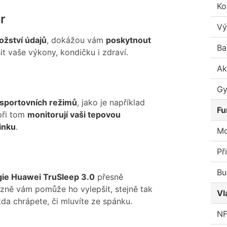
Ko
r
Vý
ožství údajů
, dokážou vám
poskytnout
Ba
t vaše výkony, kondičku i zdraví.
Ak
Gy
 sportovních režimů
, jako je například
Fu
 při tom
monitorují vaši tepovou
ninku
.
Mo
Př
Bu
ie Huawei TruSleep 3.0
přesně
zně vám pomůže ho vylepšit, stejně tak
Vl
da chrápete, či mluvíte ze spánku.
N