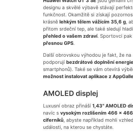
Huawei Watch GT 3 SE
jsou geniální c
designu a skvělé výbavě stávají perfektn
funkčnost. Okamžitě si získají pozorno
krásně
lehkým tělem vážícím 35,6 g
, a
přitom srdeční tep, ale také sledují hl
přehled o vašem zdraví
. Sportovci pak
přesnou GPS
.
Další obrovskou výhodou je fakt, že na
podporují
bezdrátové doplnění energi
smartphonů). Také se vám otevírá výbě
možnost instalovat aplikace z AppGall
AMOLED displej
Luxusní obraz přináší
1,43" AMOLED dis
navíc s
vysokým rozlišením 466 × 466
ciferníků
, abyste například mohli vzhle
události, na kterou se chystáte.