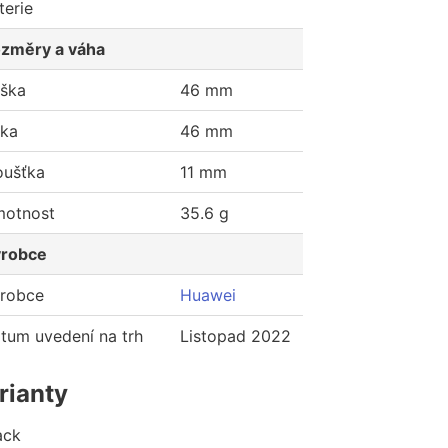
terie
změry a váha
ška
46 mm
řka
46 mm
oušťka
11 mm
otnost
35.6 g
robce
robce
Huawei
tum uvedení na trh
Listopad 2022
rianty
ack