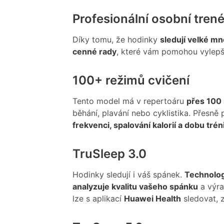
Profesionální osobní trené
Díky tomu, že hodinky
sledují velké mn
cenné rady
, které vám pomohou vylepši
100+ režimů cvičení
Tento model má v repertoáru
přes 100
běhání, plavání nebo cyklistika. Přesně
frekvenci, spalování kalorií a dobu tré
TruSleep 3.0
Hodinky sledují i váš spánek.
Technolog
analyzuje kvalitu vašeho spánku
a výra
lze s aplikací
Huawei Health
sledovat, z