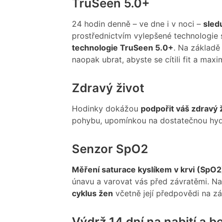
TruSeen 5.0+
24 hodin denně – ve dne i v noci –
sled
prostřednictvím vylepšené technologie
technologie TruSeen 5.0+
. Na základě 
naopak ubrat, abyste se cítili fit a maxi
Zdravý život
Hodinky dokážou
podpořit váš zdravý ž
pohybu, upomínkou na dostatečnou hydra
Senzor SpO2
Měření saturace kyslíkem v krvi (SpO2
únavu a varovat vás před závratěmi. Na
cyklus žen
včetně její předpovědi na z
Výdrž 14 dní na nabití a b