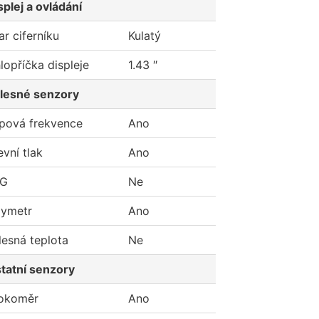
splej a ovládání
ar ciferníku
Kulatý
lopříčka displeje
1.43 ″
lesné senzory
pová frekvence
Ano
evní tlak
Ano
KG
Ne
ymetr
Ano
lesná teplota
Ne
tatní senzory
okoměr
Ano