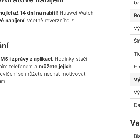
ba
ující až 14 dní na nabití!
Huawei Watch
Ro
é nabíjení
, včetně reverzního z
Vý
Ší
ání
Tl
MS i zprávy z aplikací
. Hodinky stačí
lním telefonem a
můžete jejich
Hm
i cvičení se můžete nechat motivovat
Vý
ům.
Vý
Da
Va
Bl