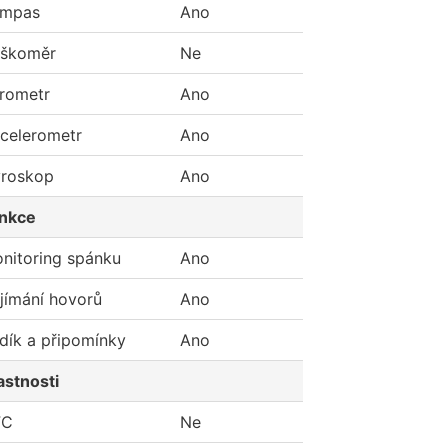
mpas
Ano
škoměr
Ne
rometr
Ano
celerometr
Ano
roskop
Ano
nkce
nitoring spánku
Ano
ijímání hovorů
Ano
dík a připomínky
Ano
astnosti
FC
Ne