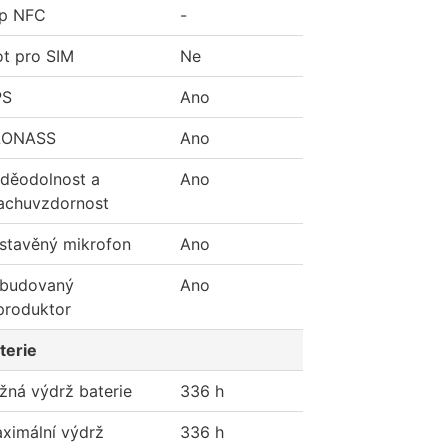
p NFC
-
ot pro SIM
Ne
PS
Ano
LONASS
Ano
děodolnost a
Ano
achuvzdornost
stavěný mikrofon
Ano
budovaný
Ano
produktor
terie
žná výdrž baterie
336 h
ximální výdrž
336 h