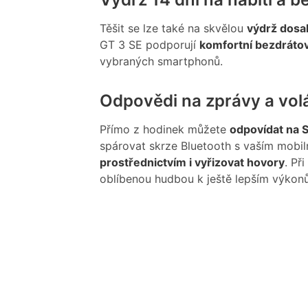
Těšit se lze také na skvělou
výdrž dosah
GT 3 SE podporují
komfortní bezdrátov
vybraných smartphonů.
Odpovědi na zprávy a vol
Přímo z hodinek můžete
odpovídat na S
spárovat skrze Bluetooth s vaším mobi
prostřednictvím i vyřizovat hovory
. Př
oblíbenou hudbou k ještě lepším výkon