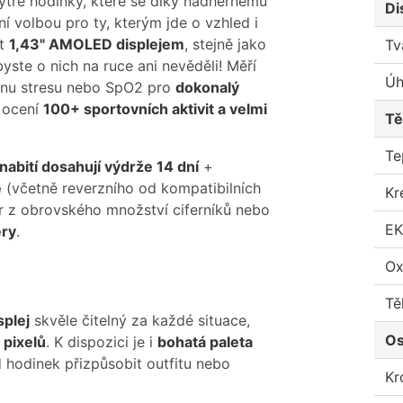
hytré hodinky, které se díky nádhernému
Di
í volbou pro ty, kterým jde o vzhled i
st
1,43" AMOLED displejem
, stejně jako
Tv
byste o nich na ruce ani nevěděli! Měří
Úh
adinu stresu nebo SpO2 pro
dokonalý
 ocení
100+ sportovních aktivit a velmi
Tě
Te
nabití dosahují výdrže 14 dní
+
e
(včetně reverzního od kompatibilních
Kr
r z obrovského množství ciferníků nebo
E
ery
.
Ox
Tě
plej
skvěle čitelný za každé situace,
Os
 pixelů
. K dispozici je i
bohatá paleta
d hodinek přizpůsobit outfitu nebo
Kr